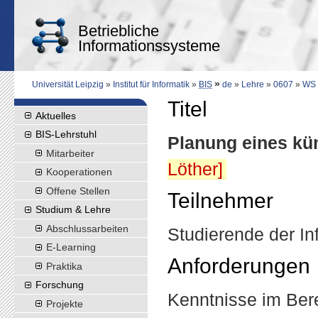
Betriebliche
Informationssysteme
»
Universität Leipzig
»
Institut für Informatik
»
BIS
de
»
Lehre
»
0607
»
WS
Titel
Aktuelles
BIS-Lehrstuhl
Planung eines kü
Mitarbeiter
Löther]
Kooperationen
Offene Stellen
Teilnehmer
Studium & Lehre
Abschlussarbeiten
Studierende der In
E-Learning
Anforderungen
Praktika
Forschung
Kenntnisse im Bere
Projekte