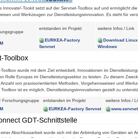
.Innovate!-Tookit setzt auf der Servnet-Toolbox auf und ermöglicht die
isen und Werkzeugen zur Dienstleistungsinnovation. Es steht für ver
entstanden im Projekt
weitere Infos / Link
hungsgruppe
EURKEA-Factory
Download Linux
IM
Servnet
Windows
t-Toolbox
-Toolbox wurde mit dem Ziel entwickelt, Innovationen im Dienstleistung
en Rolle Europas im Dienstleistungssektor zu leisten. Zu diesem Zweck
 Anzahl von praxisorientierten Methoden, Vorgehensweisen und Werkze
r Toolbox ist es möglich, Dienstleistungsinnovationen gezielt zu unterst
r Forschungsgruppe
entstanden im Projekt
weitere Infos / L
IM
EURKEA-Factory Servnet
www.servnet
nnect GDT-Schnittstelle
iner Abschlussarbeit wurde sich mit der Anbindung von Geräten an Arz