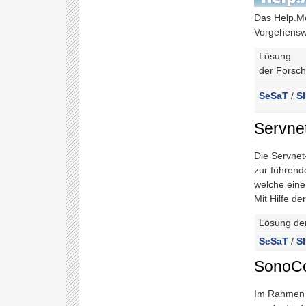
Das Help.Me
Vorgehenswe
Lösung
der Forsc
SeSaT
/
S
Servne
Die Servnet
zur führend
welche eine
Mit Hilfe de
Lösung de
SeSaT
/
S
SonoCo
Im Rahmen e