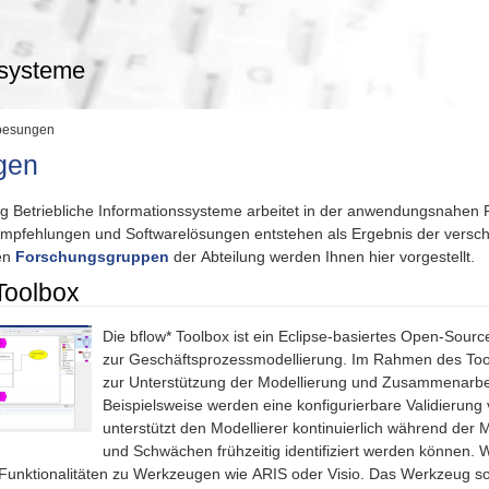
ssysteme
oesungen
gen
ng Betriebliche Informationssysteme arbeitet in der anwendungsnahen 
mpfehlungen und Softwarelösungen entstehen als Ergebnis der versc
en
Forschungsgruppen
der Abteilung werden Ihnen hier vorgestellt.
Toolbox
Die bflow* Toolbox ist ein Eclipse-basiertes Open-Sou
zur Geschäftsprozessmodellierung. Im Rahmen des Too
zur Unterstützung der Modellierung und Zusammenarbe
Beispielsweise werden eine konfigurierbare Validierun
unterstützt den Modellierer kontinuierlich während der 
und Schwächen frühzeitig identifiziert werden können. W
Funktionalitäten zu Werkzeugen wie ARIS oder Visio. Das Werkzeug 