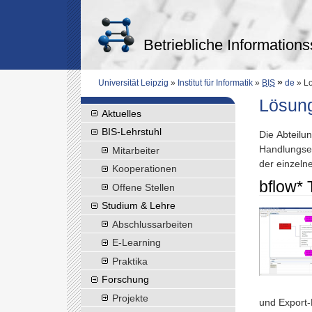
Betriebliche Information
»
Universität Leipzig
»
Institut für Informatik
»
BIS
de
» L
Lösun
Aktuelles
BIS-Lehrstuhl
Die Abteilu
Handlungse
Mitarbeiter
der einzeln
Kooperationen
bflow* 
Offene Stellen
Studium & Lehre
Abschlussarbeiten
E-Learning
Praktika
Forschung
Projekte
und Export-