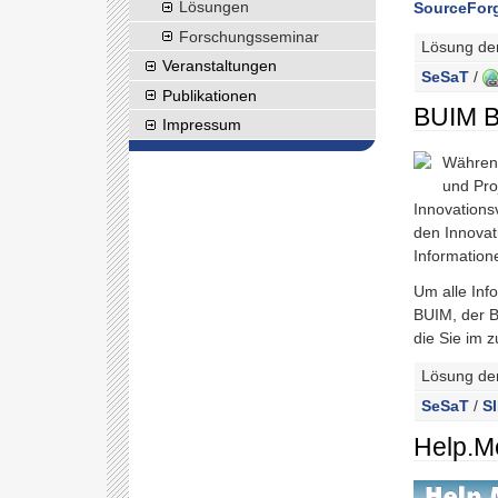
Lösungen
SourceFor
Forschungs
seminar
Lösung de
Veranstaltungen
SeSaT
/
Publikationen
BUIM B
Impressum
Während
und Pro
Innovations
den Innovat
Information
Um alle Inf
BUIM, der B
die Sie im 
Lösung de
SeSaT
/
S
Help.Me