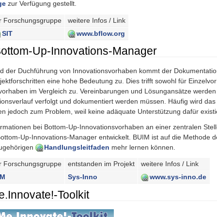
ge
zur Verfügung gestellt.
r Forschungsgruppe
weitere Infos / Link
SIT
www.bflow.org
ottom-Up-Innovations-Manager
 der Duchführung von Innovationsvorhaben kommt der Dokumentation 
jektforschritten eine hohe Bedeutung zu. Dies trifft sowohl für Einzelv
vorhaben im Vergleich zu. Vereinbarungen und Lösungansätze werden 
ionsverlauf verfolgt und dokumentiert werden müssen. Häufig wird d
en jedoch zum Problem, weil keine adäquate Unterstützung dafür existie
ormationen bei Bottom-Up-Innovationsvorhaben an einer zentralen St
ottom-Up-Innovations-Manager entwickelt. BUIM ist auf die Methode 
zugehörigen
Handlungsleitfaden
mehr lernen können.
r Forschungsgruppe
entstanden im Projekt
weitere Infos / Link
IM
Sys-Inno
www.sys-inno.de
.Innovate!-Toolkit